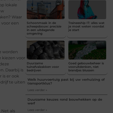
op lokale
uw
maken? Waar
t voor een
Schoonmaak in de
Traineeship IT: alles wat
scheepsbouw: precisie
je moet weten voordat
in een uitdagende
je start
omgeving
ze worden
 kiezen voor
Duurzame
Goed gebouwbeheer is
 deze
tuinafvalzakken voor
vooruitdenken, niet
. Daarbij is
bedrijven
brandjes blussen
 is er ook
Welk huurvoertuig past bij uw verhuizing of
rijf te uiten
transportklus?
Lees verder »
Duurzame keuzes rond bouwhekken op de
werf
Lees verder »
. Net als