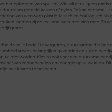
r het opbergen van spullen. Wie wil er nu geen gratis t
an duurzaam geteeld katoen of nylon. Je kan er namelijk 
dering van wegwerp plastic. Misschien ook logisch als j
uiken, nemen zij de reclame weer met zich mee. Zo wo
ijf groter.
heid van je bedrijf te vergroten, duurzaamheid is hoe 
zaamheid steeds belangrijker gevonden en zullen bedrij
opulairder worden. Kies zo ook voor een duurzame bedrij
 aanschaf van zonnepanelen om energie op te wekken. Dit
rmijn ook kosten te besparen.