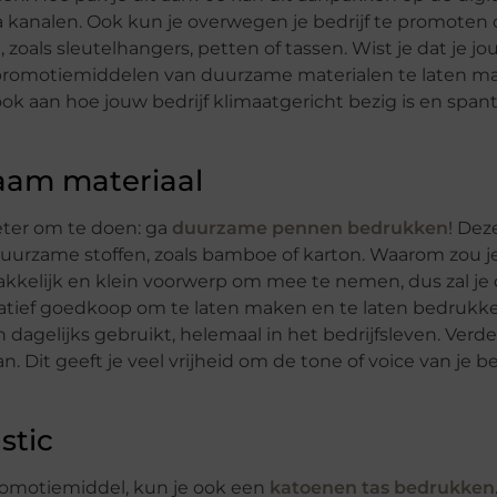
a kanalen. Ook kun je overwegen je bedrijf te promoten 
als sleutelhangers, petten of tassen. Wist je dat je jo
 promotiemiddelen van duurzame materialen te laten 
ok aan hoe jouw bedrijf klimaatgericht bezig is en span
aam materiaal
eter om te doen: ga
duurzame pennen bedrukken
! De
uurzame stoffen, zoals bamboe of karton. Waarom zou je
akkelijk en klein voorwerp om mee te nemen, dus zal je
atief goedkoop om te laten maken en te laten bedrukken
gelijks gebruikt, helemaal in het bedrijfsleven. Verder
 Dit geeft je veel vrijheid om de tone of voice van je bed
stic
promotiemiddel, kun je ook een
katoenen tas bedrukken