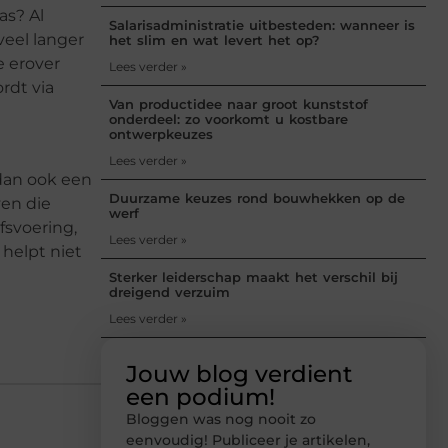
as? Al
Salarisadministratie uitbesteden: wanneer is
veel langer
het slim en wat levert het op?
e erover
Lees verder »
rdt via
Van productidee naar groot kunststof
onderdeel: zo voorkomt u kostbare
ontwerpkeuzes
Lees verder »
dan ook een
Duurzame keuzes rond bouwhekken op de
ven die
werf
fsvoering,
Lees verder »
 helpt niet
Sterker leiderschap maakt het verschil bij
dreigend verzuim
Lees verder »
Jouw blog verdient
een podium!
Bloggen was nog nooit zo
eenvoudig! Publiceer je artikelen,