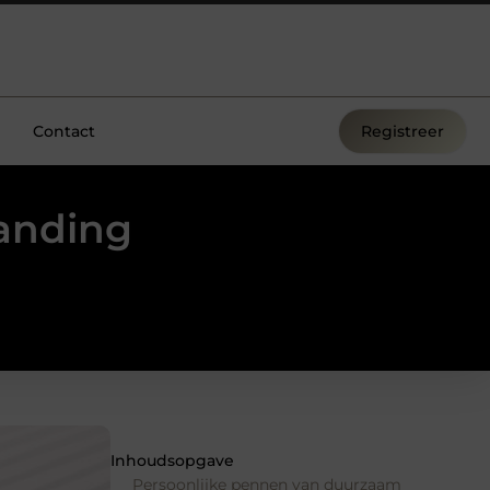
Contact
Registreer
randing
Inhoudsopgave
Persoonlijke pennen van duurzaam