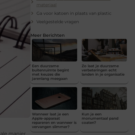
materiaal
Ga voor katoen in plaats van plastic
Veelgestelde vragen
Meer Berichten
Een duurzame
Zo laat je duurzame
buitenruimte begint
verbeteringen echt
met keuzes die
landen in je organisatie
jarenlang meegaan
Wanneer laat je een
Kun je een
Apple-apparaat
monumentaal pand
repareren en wanneer is
coaten?
vervangen slimmer?
tale manier