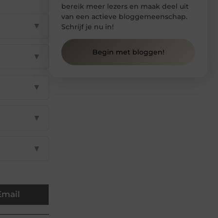
bereik meer lezers en maak deel uit
van een actieve bloggemeenschap.
▼
Schrijf je nu in!
Begin met bloggen!
▼
▼
▼
▼
Email