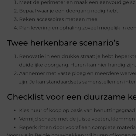
Meet de perimeter en maak een eenvoudige sc
Bepaal waar je een doorgang nodig hebt.
Reken accessoires meteen mee.
Plan levering en ophaling zoveel mogelijk in ee
Twee herkenbare scenario’s
Renovatie in een drukke straat: je hebt beperkte 
duidelijke doorgang. Huren kan hier handig zijn
Aannemer met vaste ploeg en meerdere werven: a
zijn. Je kan standaardsets samenstellen en inter
Checklist voor een duurzame k
Kies huur of koop op basis van benuttingsgraad
Vermijd schade met de juiste voeten, klemmen
Beperk ritten door vooraf een complete materi
Voor wie in België bouwhekken wil huren of kopen me