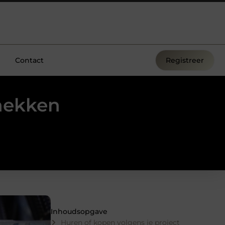
Contact
Registreer
hekken
Inhoudsopgave
Huren of kopen volgens je project