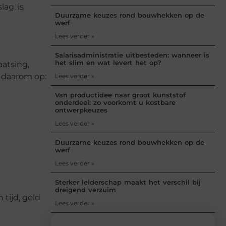
ag, is
Duurzame keuzes rond bouwhekken op de
werf
Lees verder »
Salarisadministratie uitbesteden: wanneer is
het slim en wat levert het op?
aatsing,
t daarom op:
Lees verder »
Van productidee naar groot kunststof
onderdeel: zo voorkomt u kostbare
ontwerpkeuzes
Lees verder »
Duurzame keuzes rond bouwhekken op de
werf
Lees verder »
Sterker leiderschap maakt het verschil bij
dreigend verzuim
tijd, geld
Lees verder »