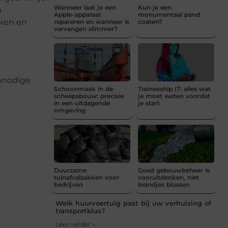
Wanneer laat je een
Kun je een
n
Apple-apparaat
monumentaal pand
rken en
repareren en wanneer is
coaten?
vervangen slimmer?
onnodige
Schoonmaak in de
Traineeship IT: alles wat
scheepsbouw: precisie
je moet weten voordat
in een uitdagende
je start
omgeving
Duurzame
Goed gebouwbeheer is
tuinafvalzakken voor
vooruitdenken, niet
bedrijven
brandjes blussen
Welk huurvoertuig past bij uw verhuizing of
transportklus?
Lees verder »