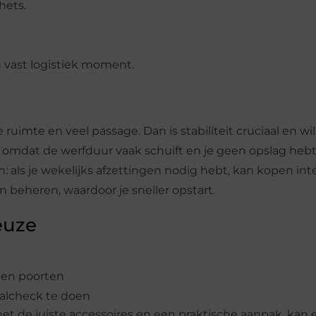
hets.
n vast logistiek moment.
ruimte en veel passage. Dan is stabiliteit cruciaal en wil
, omdat de werfduur vaak schuift en je geen opslag hebt
ls je wekelijks afzettingen nodig hebt, kan kopen int
n beheren, waardoor je sneller opstart.
euze
 en poorten
aalcheck te doen
t de juiste accessoires en een praktische aanpak, kan 