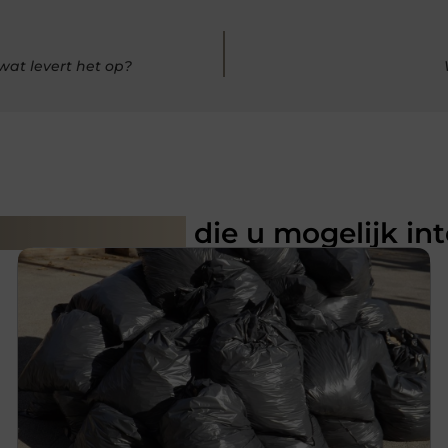
wat levert het op?
rde artikelen
die u mogelijk in