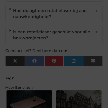
Hoe draagt een rotatielaser bij aan
▼
nauwkeurigheid?
Is een rotatielaser geschikt voor alle
▼
bouwprojecten?
Goed artikel? Deel hem dan op:
X
Facebook
Pinterest
LinkedIn
Email
(Twitter)
Tags:
Meer Berichten