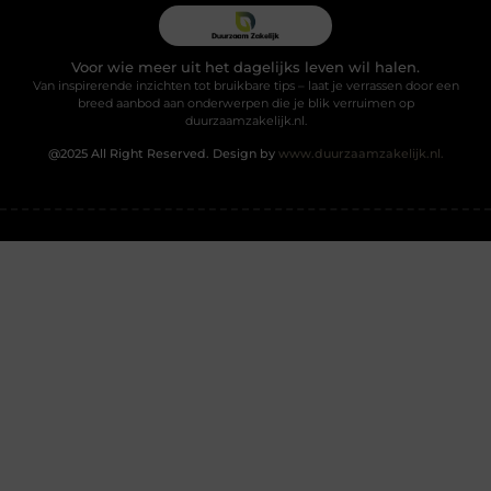
Voor wie meer uit het dagelijks leven wil halen.
Van inspirerende inzichten tot bruikbare tips – laat je verrassen door een
breed aanbod aan onderwerpen die je blik verruimen op
duurzaamzakelijk.nl.
@2025 All Right Reserved. Design by
www.duurzaamzakelijk.nl.