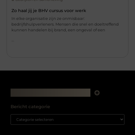
Zo haal jij je BHV cursus voor werk
In elke organisatie zijn ze onmisbaar:
bedrijfshulpverleners. Mensen die snel en doeltreffend
kunnen handelen bij brand, een ongeval of een
...
Main Links
Backlink kopen: hoe het je website kan laten groeien
Extra geld verdienen: zo haal je meer uit je tijd en talent
Bericht categorie