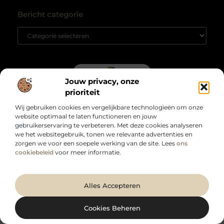
Backlink kopen: hoe het je website kan laten groeien
Extra geld verdienen: zo haal je meer uit je tijd en talent
Bericht categorie
Jouw privacy, onze
prioriteit
Voor wie meer uit het dagelijks leven wil halen.
Van inspirerende inzichten tot bruikbare tips – laat je verrassen door een
Wij gebruiken cookies en vergelijkbare technologieën om onze
breed aanbod aan onderwerpen die je blik verruimen op
website optimaal te laten functioneren en jouw
duurzaamzakelijk.nl.
gebruikerservaring te verbeteren. Met deze cookies analyseren
@2025 All Right Reserved. Design by
www.duurzaamzakelijk.nl.
we het websitegebruik, tonen we relevante advertenties en
zorgen we voor een soepele werking van de site. Lees
ons
cookiebeleid
voor meer informatie.
Alles Accepteren
Cookies Beheren