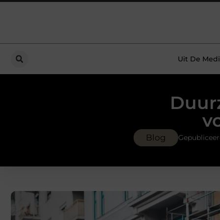
Uit De Medi
Duurz
vo
Blog
Gepubliceer