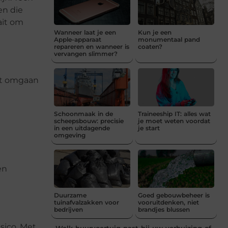
en die
ait om
Wanneer laat je een
Kun je een
Apple-apparaat
monumentaal pand
repareren en wanneer is
coaten?
vervangen slimmer?
ënt omgaan
Schoonmaak in de
Traineeship IT: alles wat
scheepsbouw: precisie
je moet weten voordat
in een uitdagende
je start
omgeving
en
Duurzame
Goed gebouwbeheer is
tuinafvalzakken voor
vooruitdenken, niet
bedrijven
brandjes blussen
sico. Met
Welk huurvoertuig past bij uw verhuizing of