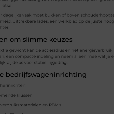
letsel.
eur dagelijks vaak moet bukken of boven schouderhoog
arheid. Uittrekbare lades, een werkblad op de juiste hoo
hter.
agen om slimme keuzes
 Extra gewicht kan de actieradius en het energieverbruik
len, een compacte indeling en neem alleen mee wat je 
k bij de as voor stabiel rijgedrag.
 bedrijfswageninrichting
 herinrichten:
komende klussen.
 verbruiksmaterialen en PBM’s.