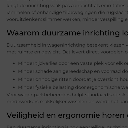
krijgt de inrichting vaak pas aandacht als er irritati
rammelen of onhandige tilbewegingen die rugklacht
vooruitdenken: slimmer werken, minder verspilling e
Waarom duurzame inrichting l
Duurzaamheid in wageninrichting betekent kiezen voo
met ruimte en gewicht. Dat levert direct voordelen o
Minder tijdverlies door een vaste plek voor elk 
Minder schade aan gereedschap en voorraad do
Minder onnodige ritten doordat je overzicht houd
Minder fysieke belasting door ergonomische we
Voor wagenparkbeheerders helpt standaardisatie. A
medewerkers makkelijker wisselen en wordt het aan
Veiligheid en ergonomie horen 
Een duurzame inrichting is ook een veilige inrichting