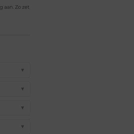
g aan. Zo zet
▼
▼
▼
▼