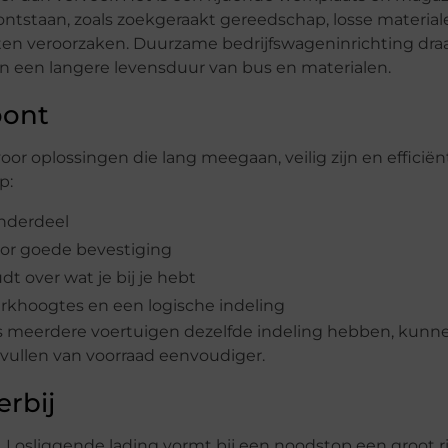
es ontstaan, zoals zoekgeraakt gereedschap, losse material
en veroorzaken. Duurzame bedrijfswageninrichting dra
n een langere levensduur van bus en materialen.
oont
r oplossingen die lang meegaan, veilig zijn en effici
p:
onderdeel
or goede bevestiging
t over wat je bij je hebt
rkhoogtes en een logische indeling
ls meerdere voertuigen dezelfde indeling hebben, kunn
vullen van voorraad eenvoudiger.
erbij
. Losliggende lading vormt bij een noodstop een groot ri