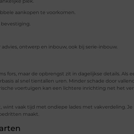
ankelijke plek.
dubbele aankopen te voorkomen.
 bevestiging.
 advies, ontwerp en inbouw, ook bij serie-inbouw.
oms fors, maar de opbrengst zit in dagelijkse details. Als
rbasis al snel tientallen uren. Minder schade door vallen
ische voertuigen kan een lichtere inrichting net het ve
 wint vaak tijd met ondiepe lades met vakverdeling. Je z
poedritten maakt.
tarten