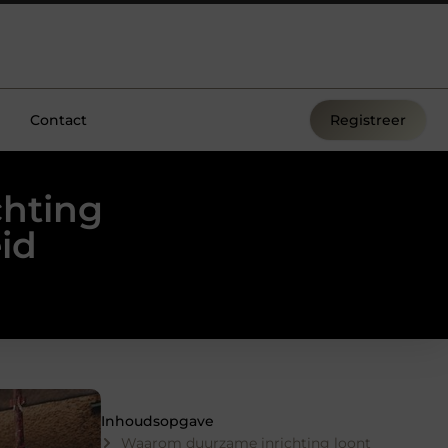
Contact
Registreer
chting
eid
Inhoudsopgave
Waarom duurzame inrichting loont