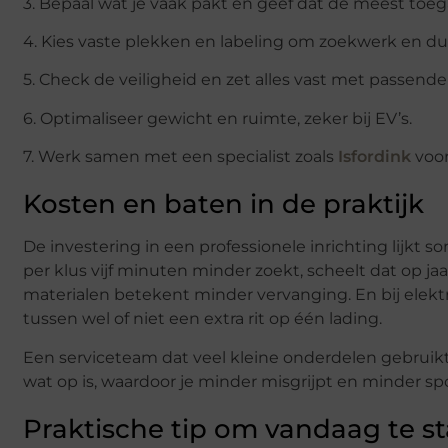
3. Bepaal wat je vaak pakt en geef dat de meest toeg
4. Kies vaste plekken en labeling om zoekwerk en 
5. Check de veiligheid en zet alles vast met passende
6. Optimaliseer gewicht en ruimte, zeker bij EV’s.
7. Werk samen met een specialist zoals
Isfordink
voor
Kosten en baten in de praktijk
De investering in een professionele inrichting lijkt s
per klus vijf minuten minder zoekt, scheelt dat op jaa
materialen betekent minder vervanging. En bij elektr
tussen wel of niet een extra rit op één lading.
Een serviceteam dat veel kleine onderdelen gebruikt,
wat op is, waardoor je minder misgrijpt en minder s
Praktische tip om vandaag te s