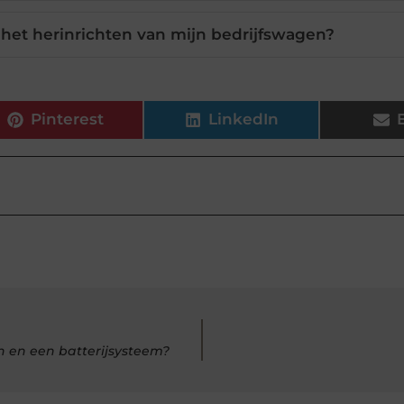
het herinrichten van mijn bedrijfswagen?
Pinterest
LinkedIn
n en een batterijsysteem?