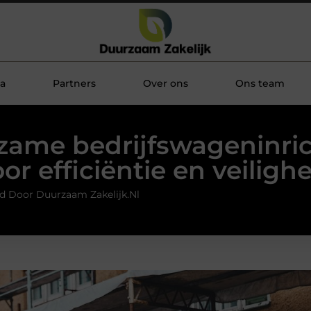
a
Partners
Over ons
Ons team
ame bedrijfswageninri
or efficiëntie en veiligh
d Door Duurzaam Zakelijk.nl