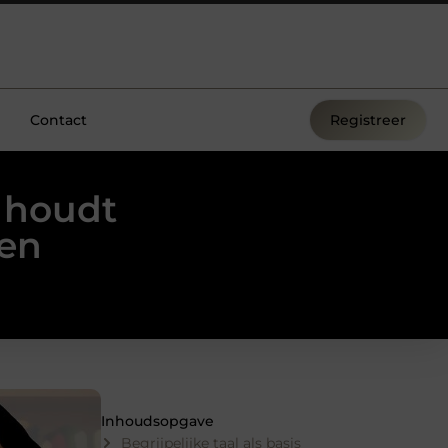
Contact
Registreer
k houdt
pen
Inhoudsopgave
Begrijpelijke taal als basis