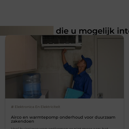
rde artikelen
die u mogelijk in
Elektronica En Elektriciteit
Airco en warmtepomp onderhoud voor duurzaam
zakendoen
Veel huiseigenaren ontkomen er niet meer aan; het