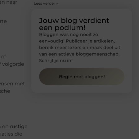
en naar
Lees verder »
Jouw blog verdient
rte
een podium!
Bloggen was nog nooit zo
eenvoudig! Publiceer je artikelen,
bereik meer lezers en maak deel uit
van een actieve bloggemeenschap.
 of
Schrijf je nu in!
f volgorde
Begin met bloggen!
Mensen met
ische
 en rustige
aties die