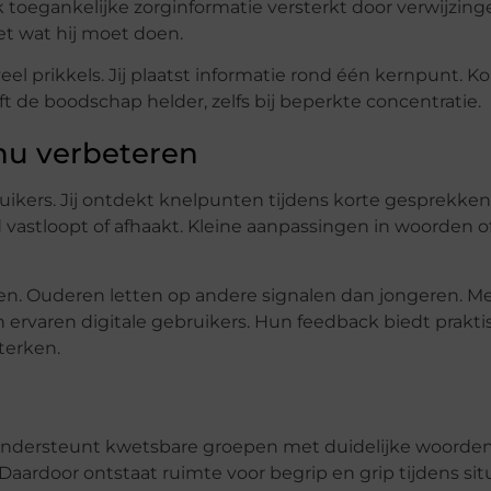
 toegankelijke zorginformatie versterkt door verwijzing
et wat hij moet doen.
eel prikkels. Jij plaatst informatie rond één kernpunt. Ko
t de boodschap helder, zelfs bij beperkte concentratie.
nu verbeteren
uikers. Jij ontdekt knelpunten tijdens korte gesprekken
vastloopt of afhaakt. Kleine aanpassingen in woorden o
pen. Ouderen letten op andere signalen dan jongeren. 
 ervaren digitale gebruikers. Hun feedback biedt prakt
terken.
j ondersteunt kwetsbare groepen met duidelijke woorden
aardoor ontstaat ruimte voor begrip en grip tijdens situ