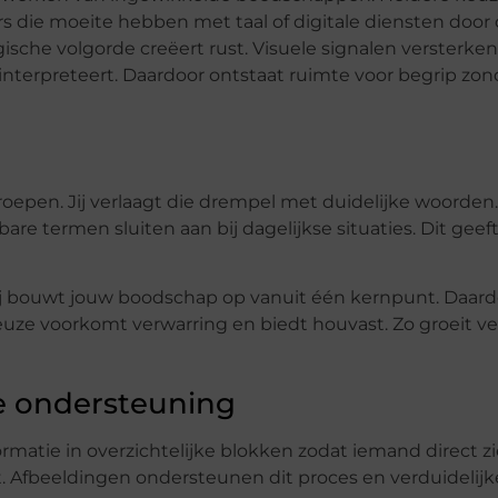
rs die moeite hebben met taal of digitale diensten door 
sche volgorde creëert rust. Visuele signalen versterken di
 interpreteert. Daardoor ontstaat ruimte voor begrip zon
oepen. Jij verlaagt die drempel met duidelijke woorden.
re termen sluiten aan bij dagelijkse situaties. Dit geeft
ij bouwt jouw boodschap op vanuit één kernpunt. Daardoo
ze voorkomt verwarring en biedt houvast. Zo groeit v
le ondersteuning
formatie in overzichtelijke blokken zodat iemand direct zi
Afbeeldingen ondersteunen dit proces en verduidelijke