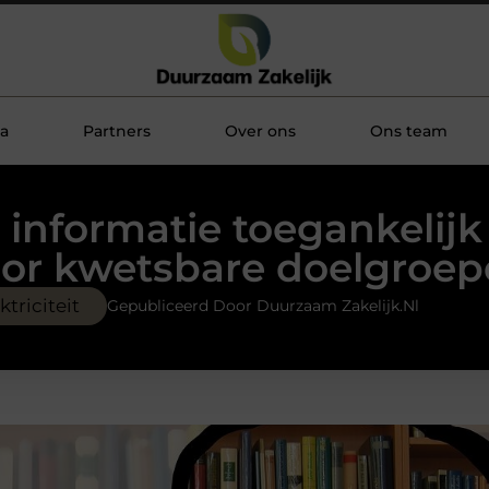
a
Partners
Over ons
Ons team
 informatie toegankelij
or kwetsbare doelgroe
ktriciteit
Gepubliceerd Door Duurzaam Zakelijk.nl