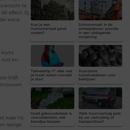
overzicht te
t effect. Jij
der extra
Kun je een
Schoonmaak in de
monumentaal pand
scheepsbouw: precisie
coaten?
in een uitdagende
omgeving
 Korte
 rust en
Traineeship IT: alles wat
Duurzame
je moet weten voordat
tuinafvalzakken voor
r blijft
je start
bedrijven
ertrouwen
Goed gebouwbeheer is
Welk huurvoertuig past
et waar hij
vooruitdenken, niet
bij uw verhuizing of
brandjes blussen
transportklus?
n lastige