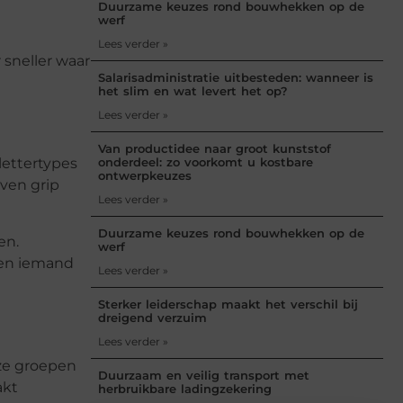
Duurzame keuzes rond bouwhekken op de
werf
Lees verder »
sneller waar
Salarisadministratie uitbesteden: wanneer is
het slim en wat levert het op?
Lees verder »
Van productidee naar groot kunststof
onderdeel: zo voorkomt u kostbare
lettertypes
ontwerpkeuzes
ven grip
Lees verder »
Duurzame keuzes rond bouwhekken op de
en.
werf
den iemand
Lees verder »
Sterker leiderschap maakt het verschil bij
dreigend verzuim
Lees verder »
ze groepen
Duurzaam en veilig transport met
akt
herbruikbare ladingzekering