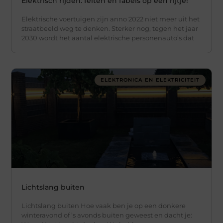
Elektrisch rijden: feiten en fabels op een rijtje!
Elektrische voertuigen zijn anno 2022 niet meer uit het
straatbeeld weg te denken. Sterker nog, tegen het jaar
2030 wordt het aantal elektrische personenauto’s dat
ELEKTRONICA EN ELEKTRICITEIT
Lichtslang buiten
Lichtslang buiten Hoe vaak ben je op een donkere
winteravond of ’s avonds buiten geweest en dacht je: