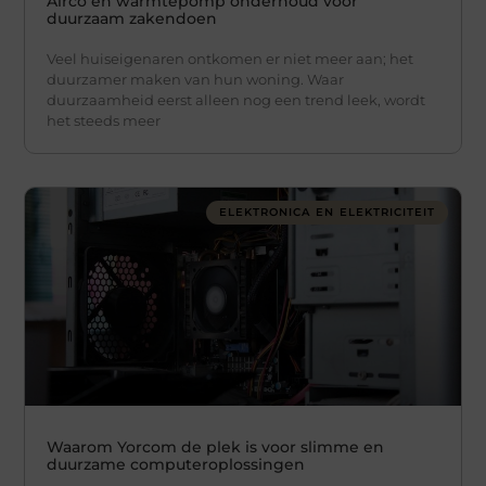
Airco en warmtepomp onderhoud voor
duurzaam zakendoen
Veel huiseigenaren ontkomen er niet meer aan; het
duurzamer maken van hun woning. Waar
duurzaamheid eerst alleen nog een trend leek, wordt
het steeds meer
ELEKTRONICA EN ELEKTRICITEIT
Waarom Yorcom de plek is voor slimme en
duurzame computeroplossingen