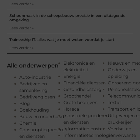
Lees verder »
Schoonmaak in de scheepsbouw: precisie in een uitdagende
omgeving
Lees verder »
Traineeship IT: alles wat je moet weten voordat je start
Lees verder »
Elektronica en
Nieuws en me
Alle onderwerpen
elektriciteit
Onderwijs en
Energie
opleiding
Auto-industrie
Financiële diensten
Onroerend go
Bedrijven en
Gezondheidszorg
Personeelszak
samenleving
Groothandel
Telecommunic
Bedrijvengidsen
Grote bedrijven
Textiel
Blog
Horeca
Transport en l
Boekhouding
Industriële goederen
Uitgeverijen e
Bouw en onderhoud
en diensten
drukkerijen
Chemie
Informatiediensten
Voedsel en
Consumptiegoederen
Informatietechnologie
aanverwante
en diensten