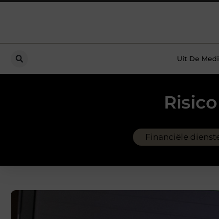
Uit De Medi
Risic
Financiële dienst