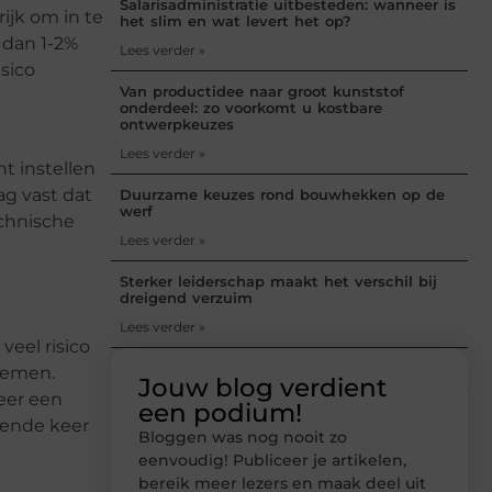
Salarisadministratie uitbesteden: wanneer is
rijk om in te
het slim en wat levert het op?
 dan 1-2%
Lees verder »
isico
Van productidee naar groot kunststof
onderdeel: zo voorkomt u kostbare
ontwerpkeuzes
Lees verder »
t instellen
ag vast dat
Duurzame keuzes rond bouwhekken op de
werf
echnische
Lees verder »
Sterker leiderschap maakt het verschil bij
dreigend verzuim
Lees verder »
veel risico
 nemen.
Jouw blog verdient
keer een
een podium!
lgende keer
Bloggen was nog nooit zo
eenvoudig! Publiceer je artikelen,
bereik meer lezers en maak deel uit