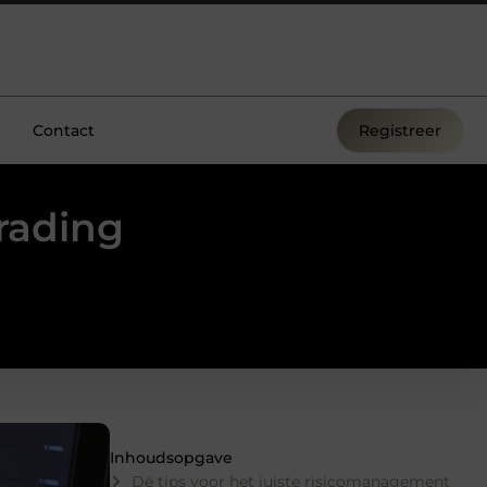
Contact
Registreer
rading
Inhoudsopgave
Dé tips voor het juiste risicomanagement