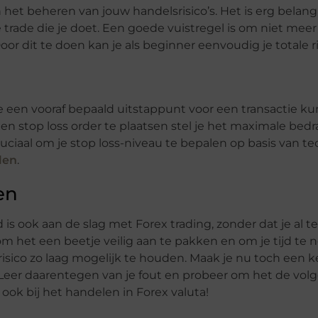
in het beheren van jouw handelsrisico’s. Het is erg belang
 trade die je doet. Een goede vuistregel is om niet meer
Door dit te doen kan je als beginner eenvoudig je totale r
e een vooraf bepaald uitstappunt voor een transactie kun
en stop loss order te plaatsen stel je het maximale bedr
cruciaal om je stop loss-niveau te bepalen op basis van t
len
.
en
ed is ook aan de slag met Forex trading, zonder dat je al te 
 om het een beetje veilig aan te pakken en om je tijd te
risico zo laag mogelijk te houden. Maak je nu toch een 
n. Leer daarentegen van je fout en probeer om het de vo
ook bij het handelen in Forex valuta!