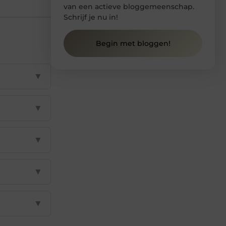
van een actieve bloggemeenschap.
Schrijf je nu in!
Begin met bloggen!
▼
▼
▼
▼
▼