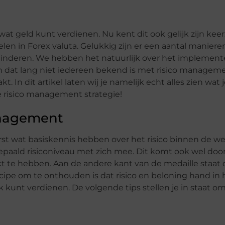
at geld kunt verdienen. Nu kent dit ook gelijk zijn keerz
elen in Forex valuta. Gelukkig zijn er een aantal maniere
verminderen. We hebben het natuurlijk over het implemen
en dat lang niet iedereen bekend is met risico manage
In dit artikel laten wij je namelijk echt alles zien wat 
 risico management strategie!
management
t wat basiskennis hebben over het risico binnen de we
bepaald risiconiveau met zich mee. Dit komt ook wel doo
blijkt te hebben. Aan de andere kant van de medaille staat
ncipe om te onthouden is dat risico en beloning hand in
kunt verdienen. De volgende tips stellen je in staat om j