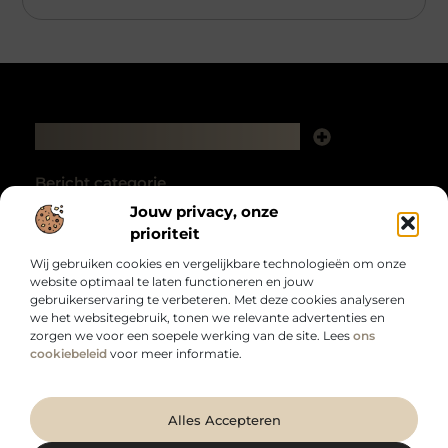
Main Links
Backlink kopen: hoe het je website kan laten groeien
Extra geld verdienen: zo haal je meer uit je tijd en talent
Bericht categorie
Jouw privacy, onze
prioriteit
Wij gebruiken cookies en vergelijkbare technologieën om onze
website optimaal te laten functioneren en jouw
gebruikerservaring te verbeteren. Met deze cookies analyseren
we het websitegebruik, tonen we relevante advertenties en
zorgen we voor een soepele werking van de site. Lees
ons
Voor wie meer uit het dagelijks leven wil halen.
cookiebeleid
voor meer informatie.
Van inspirerende inzichten tot bruikbare tips – laat je verrassen door een
breed aanbod aan onderwerpen die je blik verruimen op
duurzaamzakelijk.nl.
@2025 All Right Reserved. Design by
www.duurzaamzakelijk.nl.
Alles Accepteren