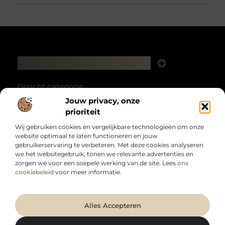
Main Links
Backlink kopen: hoe het je website kan laten groeien
Extra geld verdienen: zo haal je meer uit je tijd en talent
Bericht categorie
Jouw privacy, onze
prioriteit
Wij gebruiken cookies en vergelijkbare technologieën om onze
website optimaal te laten functioneren en jouw
gebruikerservaring te verbeteren. Met deze cookies analyseren
we het websitegebruik, tonen we relevante advertenties en
zorgen we voor een soepele werking van de site. Lees
ons
Voor wie meer uit het dagelijks leven wil halen.
cookiebeleid
voor meer informatie.
Van inspirerende inzichten tot bruikbare tips – laat je verrassen door een
breed aanbod aan onderwerpen die je blik verruimen op
duurzaamzakelijk.nl.
@2025 All Right Reserved. Design by
www.duurzaamzakelijk.nl.
Alles Accepteren