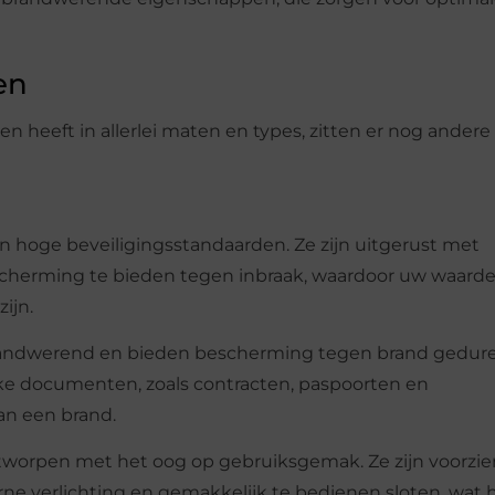
en
en heeft in allerlei maten en types, zitten er nog ander
n hoge beveiligingsstandaarden. Ze zijn uitgerust met
cherming te bieden tegen inbraak, waardoor uw waarde
ijn.
 brandwerend en bieden bescherming tegen brand gedur
ijke documenten, zoals contracten, paspoorten en
an een brand.
ontworpen met het oog op gebruiksgemak. Ze zijn voorzie
erne verlichting en gemakkelijk te bedienen sloten, wat 