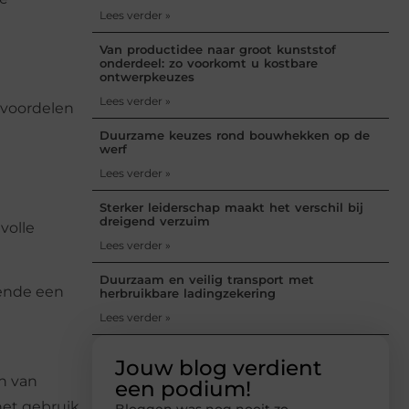
Lees verder »
Van productidee naar groot kunststof
onderdeel: zo voorkomt u kostbare
ontwerpkeuzes
Lees verder »
e voordelen
Duurzame keuzes rond bouwhekken op de
werf
Lees verder »
Sterker leiderschap maakt het verschil bij
dreigend verzuim
volle
Lees verder »
Duurzaam en veilig transport met
ende een
herbruikbare ladingzekering
Lees verder »
Jouw blog verdient
n van
een podium!
het gebruik
Bloggen was nog nooit zo