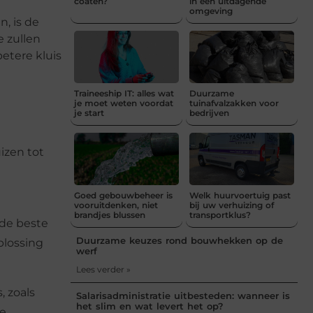
coaten?
in een uitdagende
omgeving
, is de
e zullen
etere kluis
Traineeship IT: alles wat
Duurzame
je moet weten voordat
tuinafvalzakken voor
je start
bedrijven
e
izen tot
Goed gebouwbeheer is
Welk huurvoertuig past
vooruitdenken, niet
bij uw verhuizing of
brandjes blussen
transportklus?
 de beste
Duurzame keuzes rond bouwhekken op de
plossing
werf
Lees verder »
, zoals
Salarisadministratie uitbesteden: wanneer is
het slim en wat levert het op?
le