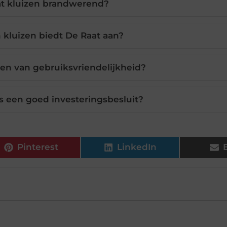
at kluizen brandwerend?
 kluizen biedt De Raat aan?
len van gebruiksvriendelijkheid?
is een goed investeringsbesluit?
Pinterest
LinkedIn