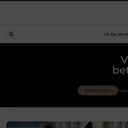
Uit De Medi
V
be
Materialen
Gepu