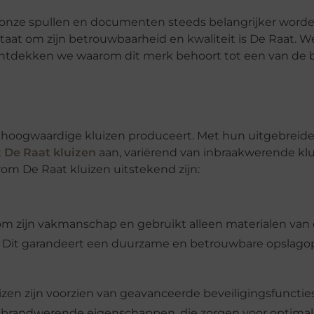
 onze spullen en documenten steeds belangrijker worden
aat om zijn betrouwbaarheid en kwaliteit is De Raat. W
ontdekken we waarom dit merk behoort tot een van de b
 hoogwaardige kluizen produceert. Met hun uitgebreid
t
De Raat kluizen
aan, variërend van inbraakwerende klu
om De Raat kluizen uitstekend zijn:
om zijn vakmanschap en gebruikt alleen materialen van
n. Dit garandeert een duurzame en betrouwbare opslago
zen zijn voorzien van geavanceerde beveiligingsfuncties
 en brandwerende eigenschappen, die zorgen voor optima