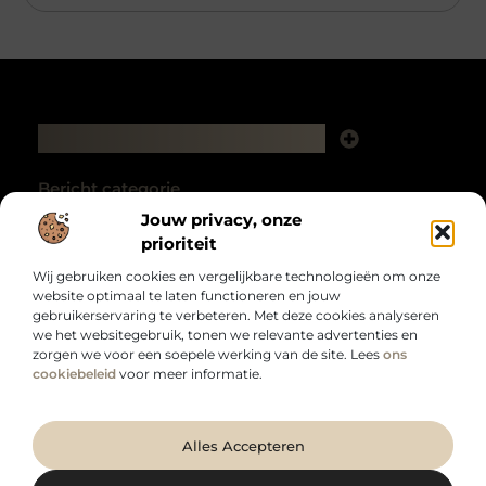
Main Links
Backlink kopen: hoe het je website kan laten groeien
Extra geld verdienen: zo haal je meer uit je tijd en talent
Bericht categorie
Jouw privacy, onze
prioriteit
Wij gebruiken cookies en vergelijkbare technologieën om onze
website optimaal te laten functioneren en jouw
gebruikerservaring te verbeteren. Met deze cookies analyseren
we het websitegebruik, tonen we relevante advertenties en
zorgen we voor een soepele werking van de site. Lees
ons
Voor wie meer uit het dagelijks leven wil halen.
cookiebeleid
voor meer informatie.
Van inspirerende inzichten tot bruikbare tips – laat je verrassen door een
breed aanbod aan onderwerpen die je blik verruimen op
duurzaamzakelijk.nl.
@2025 All Right Reserved. Design by
www.duurzaamzakelijk.nl.
Alles Accepteren