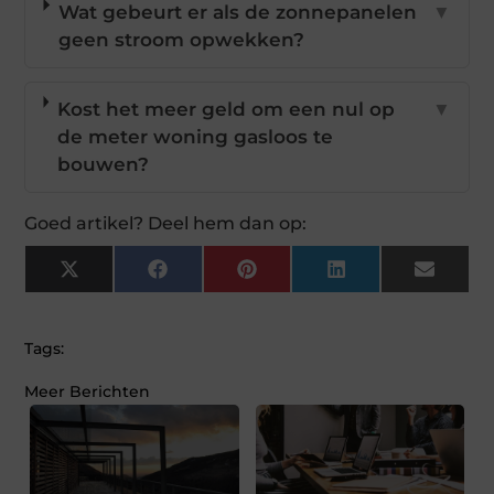
Wat gebeurt er als de zonnepanelen
▼
geen stroom opwekken?
Kost het meer geld om een nul op
▼
de meter woning gasloos te
bouwen?
Goed artikel? Deel hem dan op:
X
Facebook
Pinterest
LinkedIn
Email
(Twitter)
Tags:
Meer Berichten