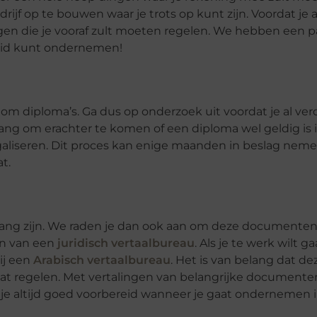
rijf op te bouwen waar je trots op kunt zijn. Voordat je 
ingen die je vooraf zult moeten regelen. We hebben een 
ereid kunt ondernemen!
 om diploma’s. Ga dus op onderzoek uit voordat je al ver
ang om erachter te komen of een diploma wel geldig is i
galiseren. Dit proces kan enige maanden in beslag neme
t.
ang zijn. We raden je dan ook aan om deze documenten 
en van een
juridisch vertaalbureau
. Als je te werk wilt g
ij een
Arabisch vertaalbureau
. Het is van belang dat de
aat regelen. Met vertalingen van belangrijke document
en je altijd goed voorbereid wanneer je gaat ondernemen 