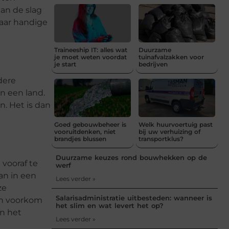
aan de slag
paar handige
Traineeship IT: alles wat
Duurzame
je moet weten voordat
tuinafvalzakken voor
je start
bedrijven
dere
n een land.
n. Het is dan
Goed gebouwbeheer is
Welk huurvoertuig past
vooruitdenken, niet
bij uw verhuizing of
brandjes blussen
transportklus?
Duurzame keuzes rond bouwhekken op de
vooraf te
werf
aan in een
Lees verder »
ze
Salarisadministratie uitbesteden: wanneer is
en voorkom
het slim en wat levert het op?
in het
Lees verder »