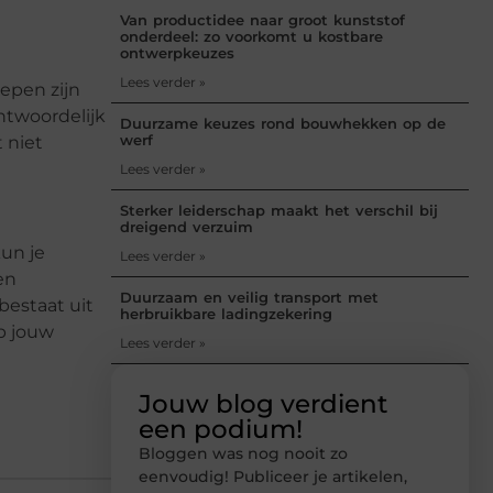
Van productidee naar groot kunststof
onderdeel: zo voorkomt u kostbare
ontwerpkeuzes
Lees verder »
epen zijn
ntwoordelijk
Duurzame keuzes rond bouwhekken op de
werf
 niet
Lees verder »
Sterker leiderschap maakt het verschil bij
dreigend verzuim
kun je
Lees verder »
en
Duurzaam en veilig transport met
bestaat uit
herbruikbare ladingzekering
op jouw
Lees verder »
Jouw blog verdient
een podium!
Bloggen was nog nooit zo
eenvoudig! Publiceer je artikelen,