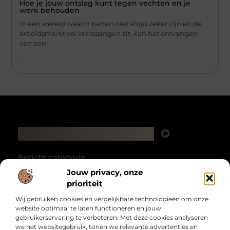
Hoe je jouw ontslag kunt tegen vechten en je
werk behouden
In een wereld waarin banen niet altijd zeker zijn en de
arbeidsmarkt vol verrassingen zit, kan het ontvangen
van een
...
Main Links
Backlink kopen: hoe het je website kan laten groeien
Extra geld verdienen: zo haal je meer uit je tijd en talent
Bericht categorie
Jouw privacy, onze
prioriteit
Wij gebruiken cookies en vergelijkbare technologieën om onze
website optimaal te laten functioneren en jouw
gebruikerservaring te verbeteren. Met deze cookies analyseren
we het websitegebruik, tonen we relevante advertenties en