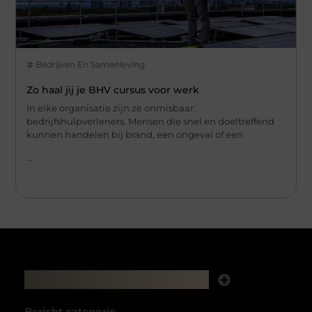
Bedrijven En Samenleving
Zo haal jij je BHV cursus voor werk
In elke organisatie zijn ze onmisbaar:
bedrijfshulpverleners. Mensen die snel en doeltreffend
kunnen handelen bij brand, een ongeval of een
...
Main Links
Backlink kopen: hoe het je website kan laten groeien
Extra geld verdienen: zo haal je meer uit je tijd en talent
Bericht categorie