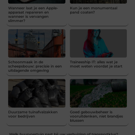
Wanneer laat je een Apple-
Kun je een monumentaal
apparaat repareren en
pand coaten?
wanneer is vervangen
slimmer?
Schoonmaak in de
Traineeship IT: alles wat je
scheepsbouw: precisie in een
moet weten voordat je start
uitdagende omgeving
Duurzame tuinafvalzakken
Goed gebouwbeheer is
voor bedrijven
vooruitdenken, niet brandjes
blussen
Welk huurvoertuig past bij uw verhuizing of transportklus?