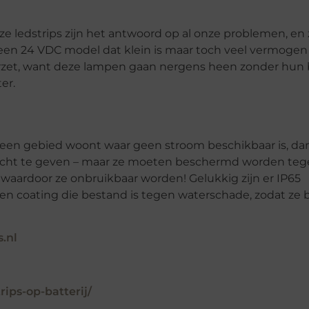
oze ledstrips zijn het antwoord op al onze problemen, e
 een 24 VDC model dat klein is maar toch veel vermogen 
rzet, want deze lampen gaan nergens heen zonder hun b
er.
in een gebied woont waar geen stroom beschikbaar is, dan
 licht te geven – maar ze moeten beschermd worden te
 waardoor ze onbruikbaar worden! Gelukkig zijn er IP65
een coating die bestand is tegen waterschade, zodat ze b
s.nl
rips-op-batterij/