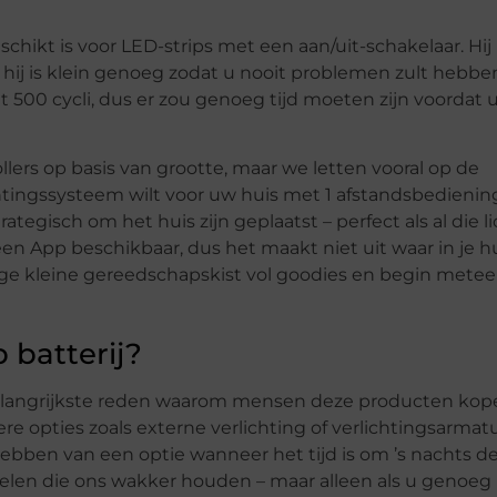
eschikt is voor LED-strips met een aan/uit-schakelaar. Hij
en hij is klein genoeg zodat u nooit problemen zult hebbe
lt 500 cycli, dus er zou genoeg tijd moeten zijn voordat
rs op basis van grootte, maar we letten vooral op de
chtingssysteem wilt voor uw huis met 1 afstandsbedieni
ategisch om het huis zijn geplaatst – perfect als al die l
n App beschikbaar, dus het maakt niet uit waar in je hui
ige kleine gereedschapskist vol goodies en begin mete
 batterij?
De belangrijkste reden waarom mensen deze producten kop
ere opties zoals externe verlichting of verlichtingsarma
bben van een optie wanneer het tijd is om ’s nachts de
kelen die ons wakker houden – maar alleen als u genoeg 