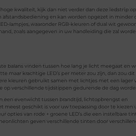
hoge kwaliteit, kijk dan niet verder dan deze
ledstrip op
n afstandsbediening en kan worden opgezet in minder
LED-lampjes, waaronder RGB-kleuren of dual wit gewoo
and, zoals aangegeven in uw handleiding die zal word
ste balans vinden tussen hoe lang je licht meegaat en w
witte maar krachtige LED’s per meter zou zijn, dan zou di
ere kleuren gebruikt samen met lichtjes met een lage
ze op verschillende tijdstippen gedurende de dag worde
n een evenwicht tussen brandtijd, lichtopbrengst en
et meest geschikt is voor uw toepassing door te kiezen
r opties van rode + groene LED’s die een instelbare tin
nlichten geven verschillende tinten door verschillen