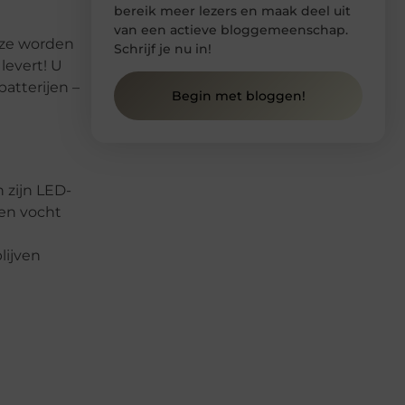
bereik meer lezers en maak deel uit
van een actieve bloggemeenschap.
n ze worden
Schrijf je nu in!
levert! U
atterijen –
Begin met bloggen!
 zijn LED-
gen vocht
lijven