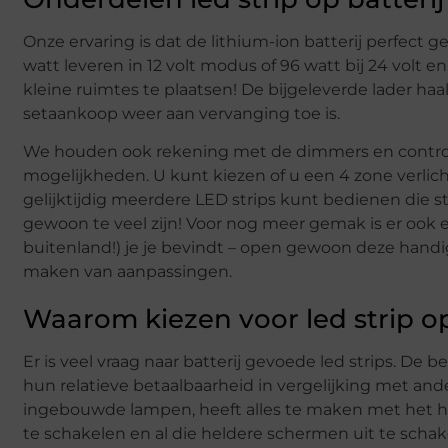
Onze ervaring is dat de lithium-ion batterij perfect g
watt leveren in 12 volt modus of 96 watt bij 24 volt 
kleine ruimtes te plaatsen! De bijgeleverde lader haa
setaankoop weer aan vervanging toe is.
We houden ook rekening met de dimmers en controlle
mogelijkheden. U kunt kiezen of u een 4 zone verli
gelijktijdig meerdere LED strips kunt bedienen die str
gewoon te veel zijn! Voor nog meer gemak is er ook ee
buitenland!) je je bevindt – open gewoon deze hand
maken van aanpassingen.
Waarom kiezen voor led strip op
Er is veel vraag naar batterij gevoede led strips. 
hun relatieve betaalbaarheid in vergelijking met and
ingebouwde lampen, heeft alles te maken met het he
te schakelen en al die heldere schermen uit te scha