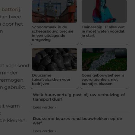
 batterij
.
 dan twee
n door het
Schoonmaak in de
Traineeship IT: alles wat
en
scheepsbouw: precisie
je moet weten voordat
in een uitdagende
je start
omgeving
at voor soort
t minder
Duurzame
Goed gebouwbeheer is
r vermogen
tuinafvalzakken voor
vooruitdenken, niet
bedrijven
brandjes blussen
n gebruikt.
Welk huurvoertuig past bij uw verhuizing of
transportklus?
 uit warm
Lees verder »
t
Duurzame keuzes rond bouwhekken op de
de kleuren.
werf
Lees verder »