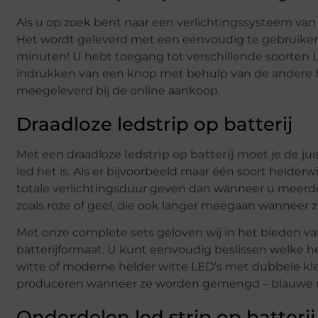
Als u op zoek bent naar een verlichtingssysteem van 
Het wordt geleverd met een eenvoudig te gebruike
minuten! U hebt toegang tot verschillende soorten 
indrukken van een knop met behulp van de andere h
meegeleverd bij de online aankoop.
Draadloze ledstrip op batterij
Met een draadloze
ledstrip op batterij
moet je de jui
led het is. Als er bijvoorbeeld maar één soort helder
totale verlichtingsduur geven dan wanneer u meerd
zoals roze of geel, die ook langer meegaan wanneer 
Met onze complete sets geloven wij in het bieden va
batterijformaat. U kunt eenvoudig beslissen welke h
witte of moderne helder witte LED’s met dubbele kleu
produceren wanneer ze worden gemengd – blauwe neo
Onderdelen led strip op batterij