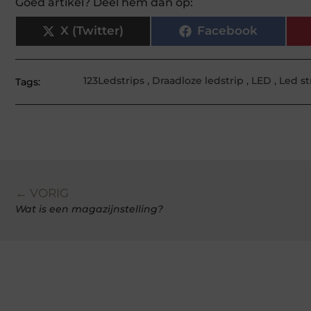
Goed artikel? Deel hem dan op:
X (Twitter)
Facebook
123Ledstrips
,
Draadloze ledstrip
,
LED
,
Led st
Tags:
← VORIG
Wat is een magazijnstelling?