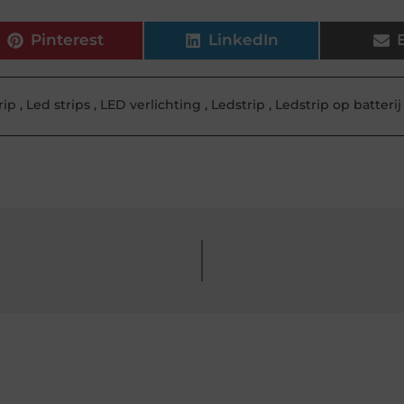
Pinterest
LinkedIn
rip
,
Led strips
,
LED verlichting
,
Ledstrip
,
Ledstrip op batterij