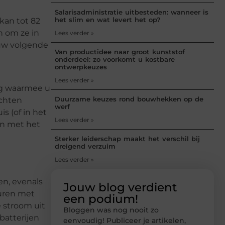
Salarisadministratie uitbesteden: wanneer is
het slim en wat levert het op?
 kan tot 82
n om ze in
Lees verder »
 uw volgende
Van productidee naar groot kunststof
onderdeel: zo voorkomt u kostbare
ontwerpkeuzes
Lees verder »
ng waarmee u
Duurzame keuzes rond bouwhekken op de
ichten
werf
s (of in het
Lees verder »
en met het
Sterker leiderschap maakt het verschil bij
dreigend verzuim
Lees verder »
en, evenals
Jouw blog verdient
turen met
een podium!
 stroom uit
Bloggen was nog nooit zo
batterijen
eenvoudig! Publiceer je artikelen,