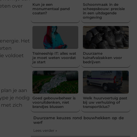
Kun je een
Schoonmaak in de
eten over
monumentaal pand
scheepsbouw: precisie
coaten?
in een uitdagende
omgeving
energie. Het
orten
Traineeship IT: alles wat
Duurzame
ie voldoet
je moet weten voordat
tuinafvalzakken voor
je start
bedrijven
plan je aan
ype je nodig
Goed gebouwbeheer is
Welk huurvoertuig past
vooruitdenken, niet
bij uw verhuizing of
 met zich
brandjes blussen
transportklus?
Duurzame keuzes rond bouwhekken op de
werf
Lees verder »