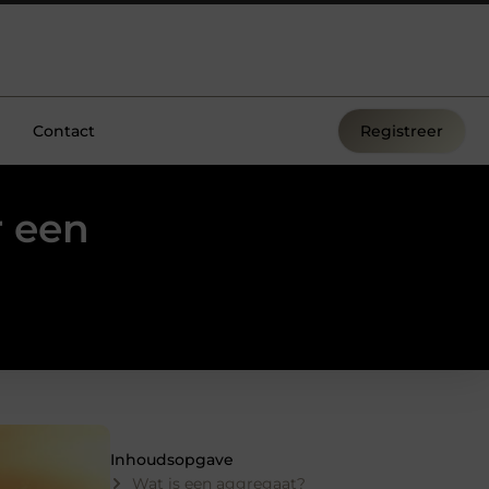
Contact
Registreer
r een
Inhoudsopgave
Wat is een aggregaat?