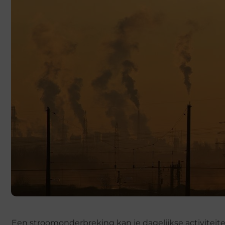
Een stroomonderbreking kan je dagelijkse activiteite