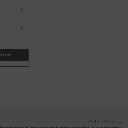
▼
▼
Email
VOLGENDE →
incontainer huren: een stap naar een circulaire economie