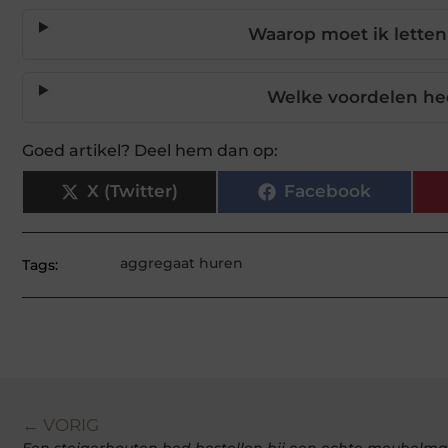
Waarop moet ik letten
Welke voordelen he
Goed artikel? Deel hem dan op:
X (Twitter)
Facebook
aggregaat huren
Tags:
← VORIG
Een steigerhouten bed bestellen bij een echte meubelm