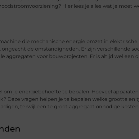
oodstroomvoorziening? Hier lees je alles wat je moet w
 machine die mechanische energie omzet in elektrische 
n, ongeacht de omstandigheden. Er zijn verschillende so
ële aggregaten voor bouwprojecten. Er is altijd wel een d
el om je energiebehoefte te bepalen. Hoeveel apparaten 
k? Deze vragen helpen je te bepalen welke grootte en t
hadigen, terwijl een te groot aggregaat onnodige kosten
inden