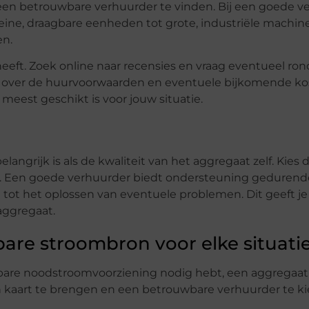
 een betrouwbare verhuurder te vinden. Bij een goede v
leine, draagbare eenheden tot grote, industriële machin
en.
eft. Zoek online naar recensies en vraag eventueel rond
t over de huurvoorwaarden en eventuele bijkomende ko
meest geschikt is voor jouw situatie.
angrijk is als de kwaliteit van het aggregaat zelf. Kies 
e. Een goede verhuurder biedt ondersteuning gedurend
 tot het oplossen van eventuele problemen. Dit geeft je
aggregaat.
re stroombron voor elke situati
bare noodstroomvoorziening nodig hebt, een aggregaat
in kaart te brengen en een betrouwbare verhuurder te ki