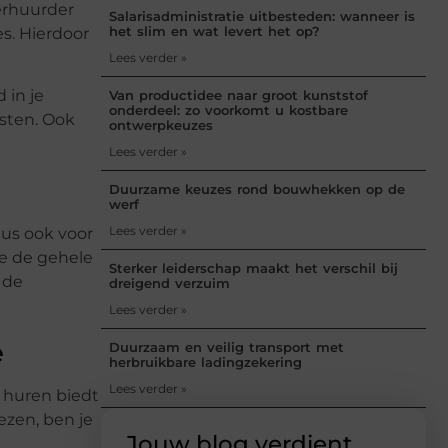
erhuurder
Salarisadministratie uitbesteden: wanneer is
het slim en wat levert het op?
es. Hierdoor
Lees verder »
 in je
Van productidee naar groot kunststof
onderdeel: zo voorkomt u kostbare
sten. Ook
ontwerpkeuzes
Lees verder »
Duurzame keuzes rond bouwhekken op de
werf
Lees verder »
dus ook voor
e de gehele
Sterker leiderschap maakt het verschil bij
 de
dreigend verzuim
Lees verder »
e
Duurzaam en veilig transport met
herbruikbare ladingzekering
Lees verder »
 huren biedt
ezen, ben je
Jouw blog verdient