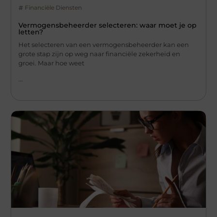
Financiële Diensten
Vermogensbeheerder selecteren: waar moet je op
letten?
Het selecteren van een vermogensbeheerder kan een
grote stap zijn op weg naar financiële zekerheid en
groei. Maar hoe weet
...