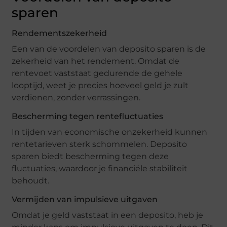
sparen
Rendementszekerheid
Een van de voordelen van deposito sparen is de
zekerheid van het rendement. Omdat de
rentevoet vaststaat gedurende de gehele
looptijd, weet je precies hoeveel geld je zult
verdienen, zonder verrassingen.
Bescherming tegen rentefluctuaties
In tijden van economische onzekerheid kunnen
rentetarieven sterk schommelen. Deposito
sparen biedt bescherming tegen deze
fluctuaties, waardoor je financiële stabiliteit
behoudt.
Vermijden van impulsieve uitgaven
Omdat je geld vaststaat in een deposito, heb je