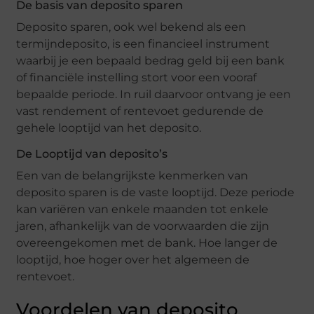
De basis van deposito sparen
Deposito sparen, ook wel bekend als een
termijndeposito, is een financieel instrument
waarbij je een bepaald bedrag geld bij een bank
of financiële instelling stort voor een vooraf
bepaalde periode. In ruil daarvoor ontvang je een
vast rendement of rentevoet gedurende de
gehele looptijd van het deposito.
De Looptijd van deposito’s
Een van de belangrijkste kenmerken van
deposito sparen is de vaste looptijd. Deze periode
kan variëren van enkele maanden tot enkele
jaren, afhankelijk van de voorwaarden die zijn
overeengekomen met de bank. Hoe langer de
looptijd, hoe hoger over het algemeen de
rentevoet.
Voordelen van deposito