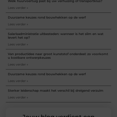
Welk huurvoertuig past bij uw verhuizing of transportklus?
Lees verder »
Duurzame keuzes rond bouwhekken op de werf
Lees verder »
Salarisadministratie uitbesteden: wanneer is het slim en wat
levert het op?
Lees verder »
Van productidee naar groot kunststof onderdeel: zo voorkomt
u kostbare ontwerpkeuzes
Lees verder »
Duurzame keuzes rond bouwhekken op de werf
Lees verder »
Sterker leiderschap maakt het verschil bij dreigend verzuim
Lees verder »
Jouw blog verdient een