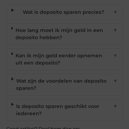
Wat is deposito sparen precies?
▼
Hoe lang moet ik mijn geld in een
▼
deposito hebben?
Kan ik mijn geld eerder opnemen
▼
uit een deposito?
Wat zijn de voordelen van deposito
▼
sparen?
Is deposito sparen geschikt voor
▼
iedereen?
Goed artikel? Deel hem dan op: