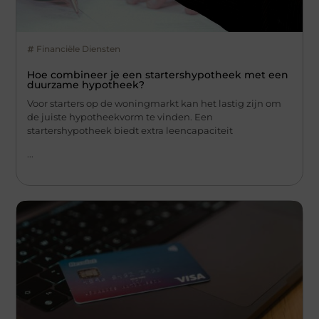
Financiële Diensten
Hoe combineer je een startershypotheek met een
duurzame hypotheek?
Voor starters op de woningmarkt kan het lastig zijn om
de juiste hypotheekvorm te vinden. Een
startershypotheek biedt extra leencapaciteit
...