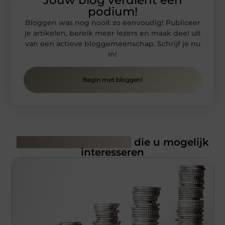
podium!
Bloggen was nog nooit zo eenvoudig! Publiceer
je artikelen, bereik meer lezers en maak deel uit
van een actieve bloggemeenschap. Schrijf je nu
in!
Begin met bloggen!
Gerelateerde artikelen
die u mogelijk
interesseren