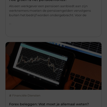
Als een werkgever een pensioen aanbiedt aan zijn
werknemers moeten de pensioengelden vervolgens
buiten het bedrijf worden ondergebracht. Voor de
...
Financiële Diensten
Forex beleggen: Wat moet je allemaal weten?