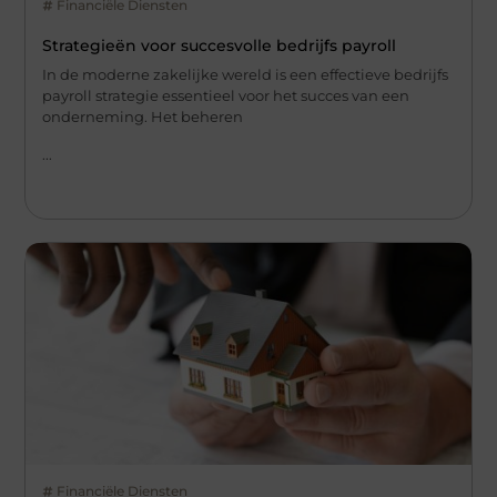
Financiële Diensten
Strategieën voor succesvolle bedrijfs payroll
In de moderne zakelijke wereld is een effectieve bedrijfs
payroll strategie essentieel voor het succes van een
onderneming. Het beheren
...
Financiële Diensten