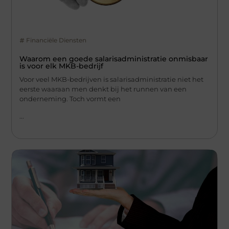
Financiële Diensten
Waarom een goede salarisadministratie onmisbaar
is voor elk MKB-bedrijf
Voor veel MKB-bedrijven is salarisadministratie niet het
eerste waaraan men denkt bij het runnen van een
onderneming. Toch vormt een
...