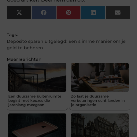
X
Facebook
Pinterest
LinkedIn
Email
(Twitter)
Tags:
Deposito sparen uitgelegd: Een slimme manier om je
geld te beheren
Meer Berichten
Een duurzame buitenruimte
Zo laat je duurzame
begint met keuzes die
verbeteringen echt landen in
jarenlang meegaan
je organisatie