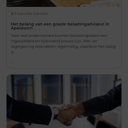
Financiële Diensten
Het belang van een goede belastingadviseur in
Apeldoorn
Voor veel ondernemers kunnen belastingzaken een
ingewikkeld en tijdrovend proces zijn. Wet- en
regelgeving veranderen regelmatig, waardoor het lastig
is
...