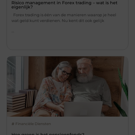
Risico management in Forex trading – wat is het
eigenlijk?
Forex trading is één van de manieren waarop je heel
wat geld kunt verdienen. Nu kent dit ook gelijk
...
Financiële Diensten
Hoe groen is het pensioenfonds?