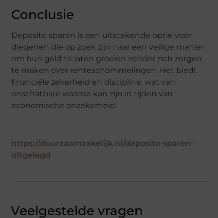
Conclusie
Deposito sparen is een uitstekende optie voor
diegenen die op zoek zijn naar een veilige manier
om hun geld te laten groeien zonder zich zorgen
te maken over renteschommelingen. Het biedt
financiële zekerheid en discipline, wat van
onschatbare waarde kan zijn in tijden van
economische onzekerheid.
https://duurzaamzakelijk.nl/deposito-sparen-
uitgelegd
Veelgestelde vragen