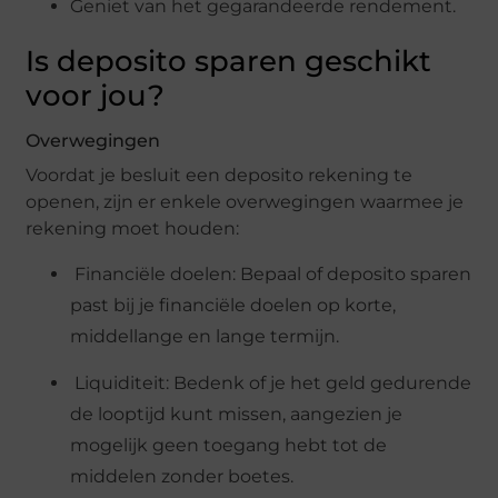
Geniet van het gegarandeerde rendement.
Is deposito sparen geschikt
voor jou?
Overwegingen
Voordat je besluit een deposito rekening te
openen, zijn er enkele overwegingen waarmee je
rekening moet houden:
Financiële doelen: Bepaal of deposito sparen
past bij je financiële doelen op korte,
middellange en lange termijn.
Liquiditeit: Bedenk of je het geld gedurende
de looptijd kunt missen, aangezien je
mogelijk geen toegang hebt tot de
middelen zonder boetes.